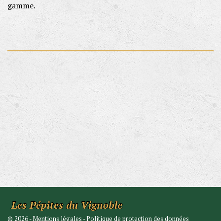
gamme.
©
2026
-
Mentions légales
-
Politique de protection des données